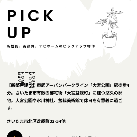
PICK
UP
高性能、高品質、ナビホームのピックアップ物件
N
A
V
I
H
O
M
E
|
M
O
D
E
L
H
O
U
S
E
【新築戸建て】東武アーバンパークライン「大宮公園」駅徒歩4
分。さいたま市有数の邸宅街「大宮盆栽町」に建つ悠久の邸
宅。大宮公園や氷川神社、盆栽美術館で休日を有意義に過ご
す。
さいたま市北区盆栽町23-54他