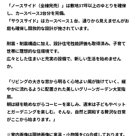
「ノースサイド（全棟完売）」は敷地37坪以上のゆとりを確保
し、カースペース2台分を完備。
「サウスサイド」はカースペース１台、通りから見えませんがお
庭も確保し開放的な設計が施されています。
耐震・制震構造に加え、設計住宅性能評価も取得済み。子育て
世帯に理想的な住環境です。
広々とした住まいと充実の設備で、新しい生活を始めません
か。
「リビングの大きな窓から明るく心地よい風が抜けていく、緩
やかに流れるように配置された美しいグリーンガーデン大宮指
扇。
朝は緑を眺めながらコーヒーを楽しみ、週末は子どもやペット
とガーデニングを楽しむ。そんな、自然と調和する贅沢な日常
がここから始まります。」
※室内画像は現地画像に家具・小物等をCG合成しております。