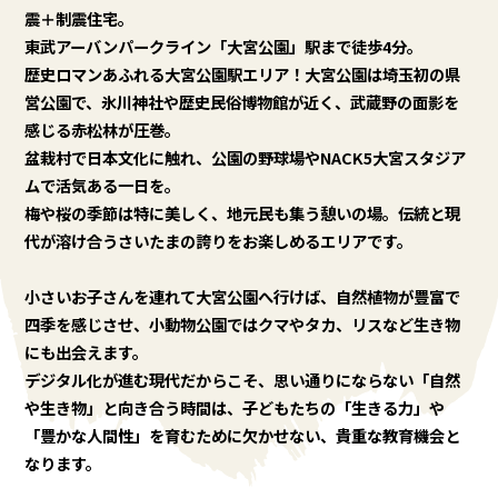
震＋制震住宅。
東武アーバンパークライン「大宮公園」駅まで徒歩4分。
歴史ロマンあふれる大宮公園駅エリア！大宮公園は埼玉初の県
営公園で、氷川神社や歴史民俗博物館が近く、武蔵野の面影を
感じる赤松林が圧巻。
盆栽村で日本文化に触れ、公園の野球場やNACK5大宮スタジア
ムで活気ある一日を。
梅や桜の季節は特に美しく、地元民も集う憩いの場。伝統と現
代が溶け合うさいたまの誇りをお楽しめるエリアです。
小さいお子さんを連れて大宮公園へ行けば、自然植物が豊富で
四季を感じさせ、小動物公園ではクマやタカ、リスなど生き物
にも出会えます。
デジタル化が進む現代だからこそ、思い通りにならない「自然
や生き物」と向き合う時間は、子どもたちの「生きる力」や
「豊かな人間性」を育むために欠かせない、貴重な教育機会と
なります。