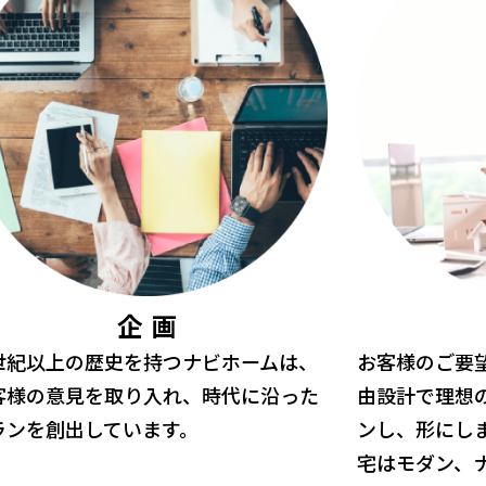
企 画
世紀以上の歴史を持つナビホームは、
お客様のご要
客様の意見を取り入れ、時代に沿った
由設計で理想
ランを創出しています。
ンし、形にし
宅はモダン、