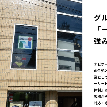
グ
「
強
ナビホ
の住処
業とし
ーサー
体制」
客様か
対応・