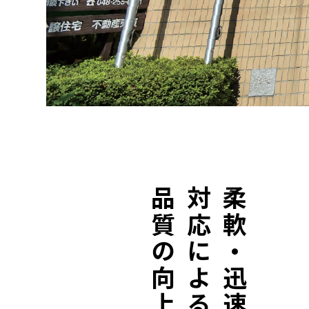
品質の向上。
対応
柔軟・迅速な
による