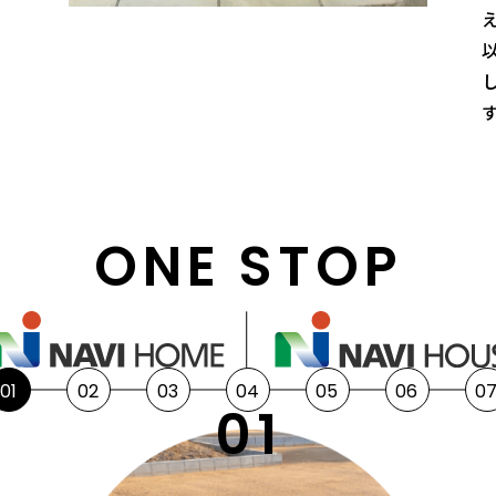
ONE STOP
01
02
03
04
05
06
0
01