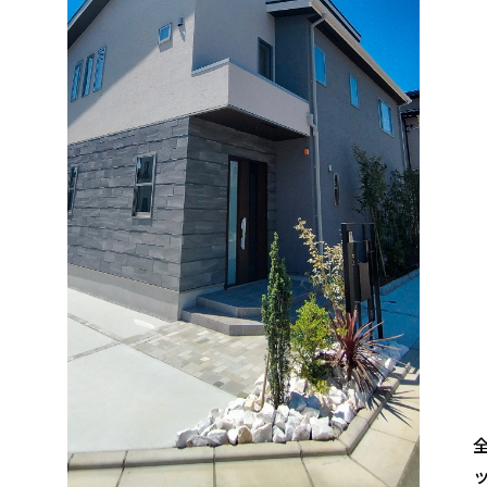
ル
ど
速
わ