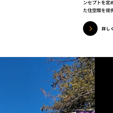
ンセプトを定
た住空間を提
詳し