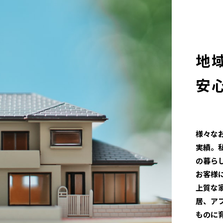
地
安
様々な
実績。
の暮ら
お客様
上質な
居、ア
ものに